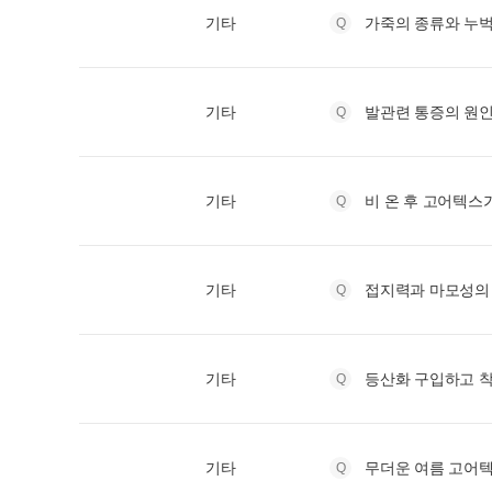
기타
가죽의 종류와 누벅
기타
발관련 통증의 원인
기타
비 온 후 고어텍스
기타
접지력과 마모성의
기타
등산화 구입하고 착
기타
무더운 여름 고어