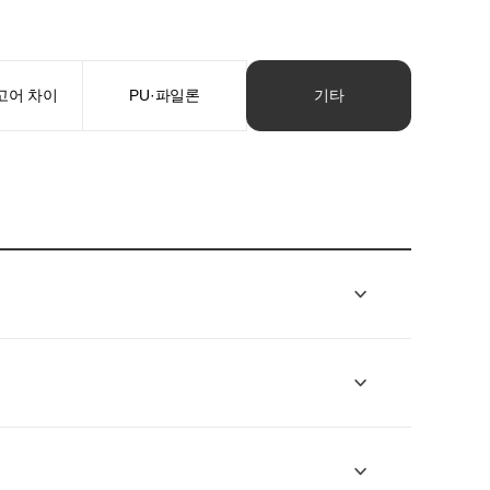
고어 차이
PU·파일론
기타