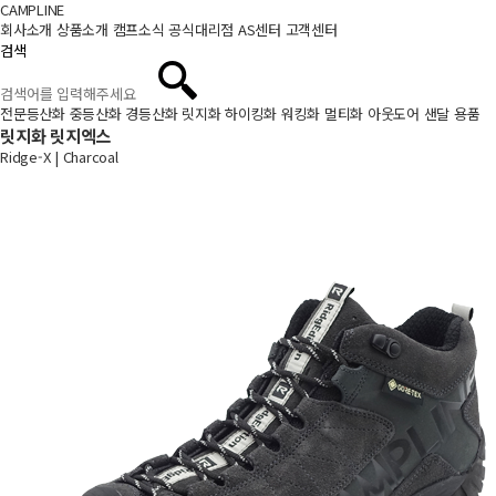
CAMPLINE
회사소개
상품소개
캠프소식
공식대리점
AS센터
고객센터
검색
전문등산화
중등산화
경등산화
릿지화
하이킹화
워킹화
멀티화
아웃도어 샌달
용품
릿지화
릿지엑스
Ridge-X |
Charcoal