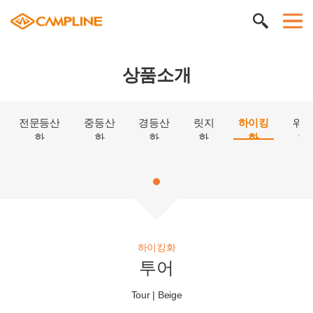
상품소개
전문등산
중등산
경등산
릿지
하이킹
워
화
화
화
화
화
화
하이킹화
투어
Tour |
Beige