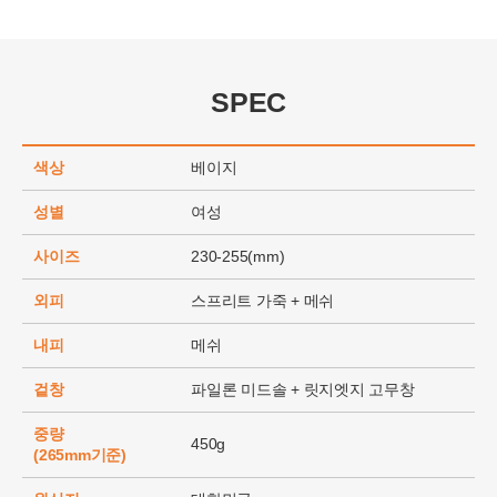
SPEC
색상
베이지
성별
여성
사이즈
230-255(mm)
외피
스프리트 가죽 + 메쉬
내피
메쉬
겉창
파일론 미드솔 + 릿지엣지 고무창
중량
450g
(265mm기준)