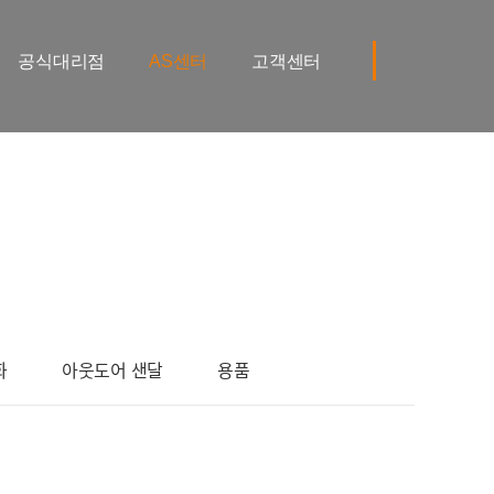
공식대리점
AS센터
고객센터
화
아웃도어 샌달
용품