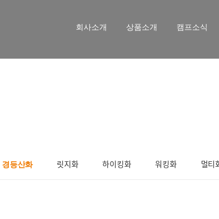
회사소개
상품소개
캠프소식
릿지화
하이킹화
워킹화
멀티
경등산화