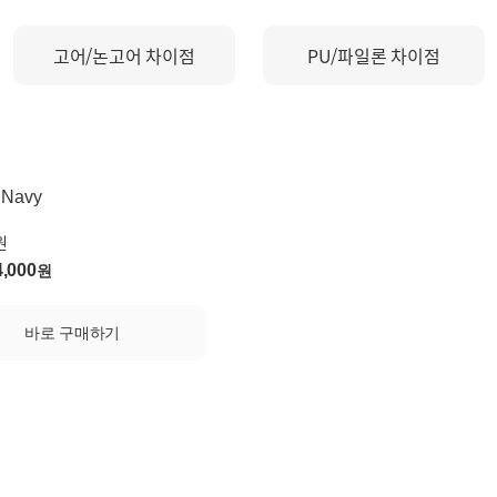
고어/논고어 차이점
PU/파일론 차이점
Navy
원
4,000
원
바로 구매하기