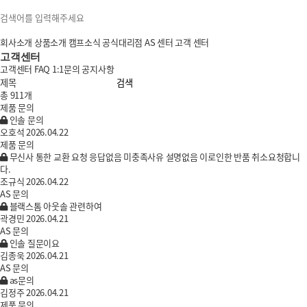
회사소개
상품소개
캠프소식
공식대리점
AS 센터
고객 센터
고객센터
고객센터
FAQ
1:1문의
공지사항
검색
총 911개
제품 문의
인솔 문의
오호석
2026.04.22
제품 문의
무신사 통한 교환 요청 응답없음 미충족사유 설명없음 이로인한 반품 취소요청합니
다.
조규식
2026.04.22
AS 문의
블랙스톰 아웃솔 관련하여
곽경민
2026.04.21
AS 문의
인솔 질문이요
김종욱
2026.04.21
AS 문의
as문의
김정주
2026.04.21
제품 문의