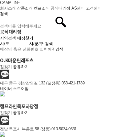
CAMPLINE
회사소개
상품소개
캠프소식
공식대리점
AS센터
고객센터
검색
공식대리점
지역검색
매장찾기
검색
검색
O.K마운틴레포츠​​​​​​​
길찾기
공유하기
대구 중구 경상감영길 132 (포정동)
053-421-1789​​​
네이버 스토어팜
캠프라인목포하당점
길찾기
공유하기
전남 목포시 부흥로 58 (상동)
010-5034-0631